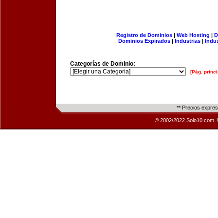
Registro de Dominios
|
Web Hosting
|
D
Dominios Expirados
|
Industrias
|
Indu
Categorías de Dominio:
[Pág. princi
** Precios expre
© 2002/2022 Solo10.com