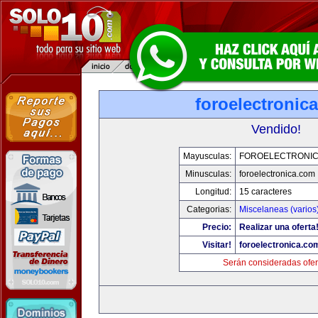
foroelectronic
Vendido!
Mayusculas:
FOROELECTRONIC
Minusculas:
foroelectronica.com
Longitud:
15 caracteres
Categorias:
Miscelaneas (varios
Precio:
Realizar una oferta
Visitar!
foroelectronica.co
Serán consideradas ofer