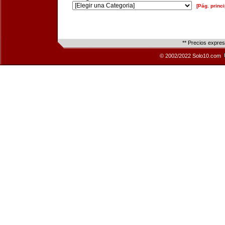
[Pág. princi
** Precios expre
© 2002/2022 Solo10.com