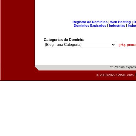
Registro de Dominios
|
Web Hosting
|
D
Dominios Expirados
|
Industrias
|
Indu
Categorías de Dominio:
[Pág. princi
** Precios expre
© 2002/2022 Solo10.com