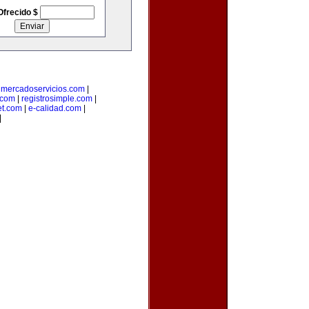
Ofrecido $
|
mercadoservicios.com
|
.com
|
registrosimple.com
|
et.com
|
e-calidad.com
|
|