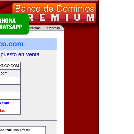
co.com
 puesto en Venta
GICO.COM
.com
o.com
tas
ealizar una Oferta