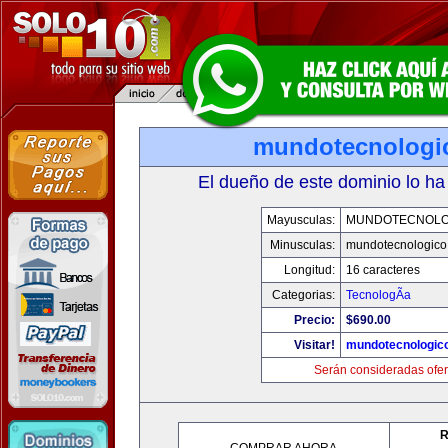
mundotecnologi
El dueño de este dominio lo ha
Mayusculas:
MUNDOTECNOLO
Minusculas:
mundotecnologico
Longitud:
16 caracteres
Categorias:
TecnologÃ­a
Precio:
$690.00
Visitar!
mundotecnologic
Serán consideradas ofer
R