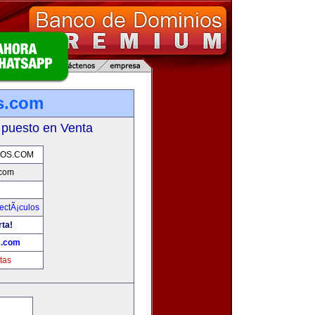
s.com
 puesto en Venta
VOS.COM
.com
ectÃ¡culos
rta!
s.com
tas