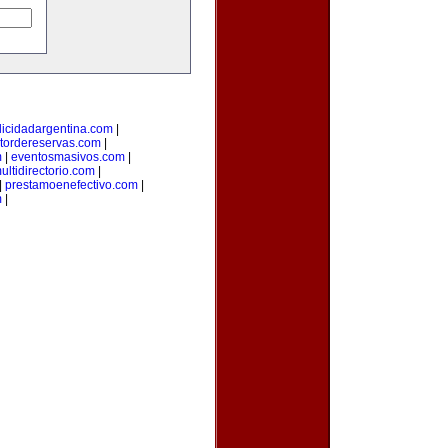
licidadargentina.com
|
tordereservas.com
|
m
|
eventosmasivos.com
|
ultidirectorio.com
|
|
prestamoenefectivo.com
|
m
|