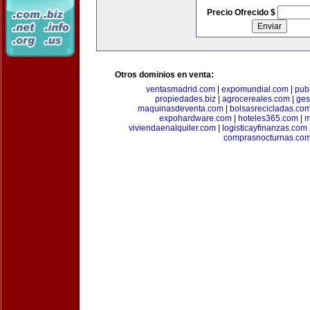
Precio Ofrecido $
Otros dominios en venta:
ventasmadrid.com
|
expomundial.com
|
pub
propiedades.biz
|
agrocereales.com
|
ges
maquinasdeventa.com
|
bolsasrecicladas.co
expohardware.com
|
hoteles365.com
|
m
viviendaenalquiler.com
|
logisticayfinanzas.com
comprasnocturnas.co