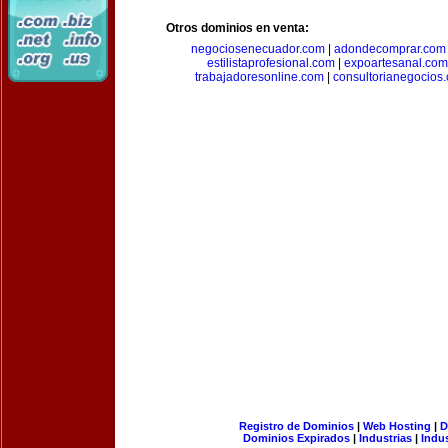
Otros dominios en venta:
negociosenecuador.com
|
adondecomprar.com
estilistaprofesional.com
|
expoartesanal.com
trabajadoresonline.com
|
consultorianegocios
Registro de Dominios
|
Web Hosting
|
D
Dominios Expirados
|
Industrias
|
Indu