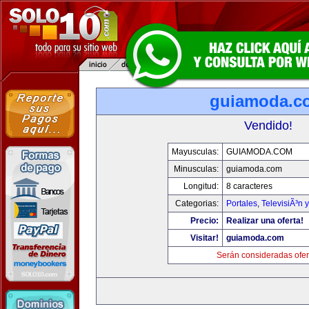
guiamoda.c
Vendido!
Mayusculas:
GUIAMODA.COM
Minusculas:
guiamoda.com
Longitud:
8 caracteres
Categorias:
Portales
,
TelevisiÃ³n 
Precio:
Realizar una oferta!
Visitar!
guiamoda.com
Serán consideradas ofer