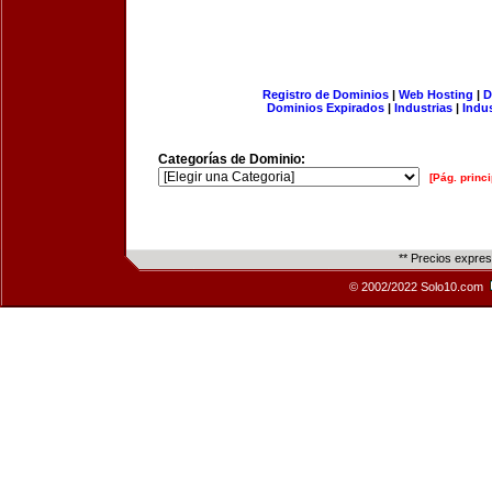
Registro de Dominios
|
Web Hosting
|
D
Dominios Expirados
|
Industrias
|
Indu
Categorías de Dominio:
[Pág. princi
** Precios expre
© 2002/2022 Solo10.com