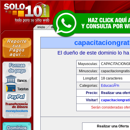
capacitaciongra
El dueño de este dominio lo ha
Mayusculas:
CAPACITACIONG
Minusculas:
capacitaciongrati
Longitud:
18 caracteres
Categorias:
EducaciÃ³n
Precio:
Realizar una ofer
Visitar!
capacitaciongrat
Serán consideradas ofer
Realizar una Oferta